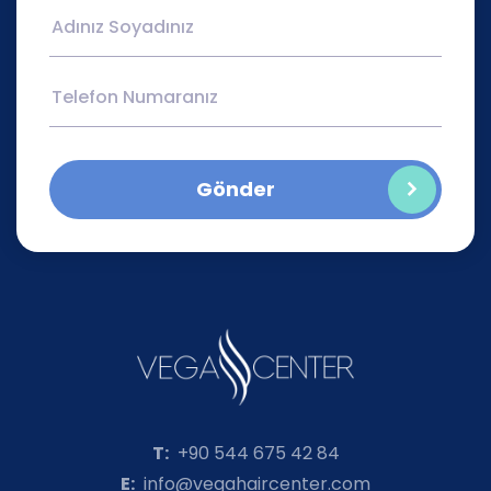
Gönder
T:
+90 544 675 42 84
E:
info@vegahaircenter.com